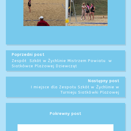
Poprzedni post
Zespół Szkół w Żychlinie Mistrzem Powiatu w
Siatkówce Plażowej Dziewcząt
Następny post
I miejsce dla Zespołu Szkół w Żychlinie w
Turnieju Siatkówki Plażowej
Pokrewny post